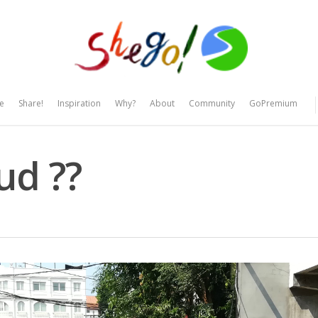
e
Share!
Inspiration
Why?
About
Community
GoPremium
aud ??