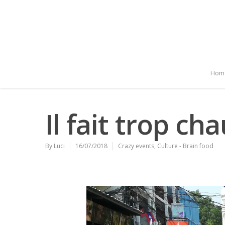
Hom
Il fait trop ch
By
Luci
16/07/2018
Crazy events
,
Culture - Brain food