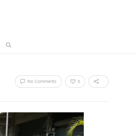
No Comments
0