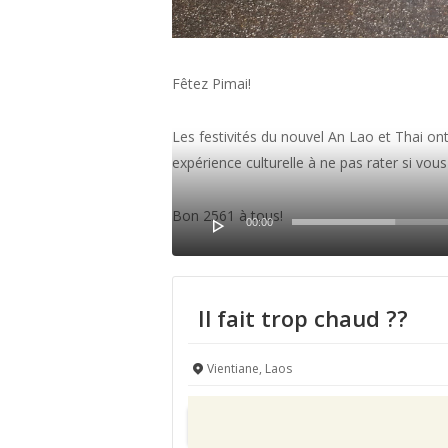
Fêtez Pimai!
Les festivités du nouvel An Lao et Thai ont
expérience culturelle à ne pas rater si vou
Bon 2561 à tous!
00:00
Video
Player
Il fait trop chaud ??
Vientiane, Laos