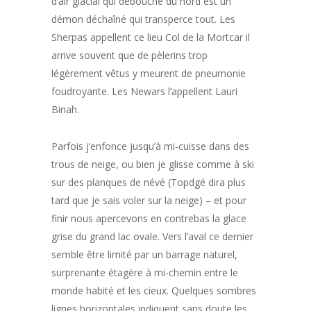
d’air glacial qui débouche du nord est un
démon déchaîné qui transperce tout. Les
Sherpas appellent ce lieu Col de la Mortcar il
arrive souvent que de pèlerins trop
légèrement vêtus y meurent de pneumonie
foudroyante. Les Newars l’appellent Lauri
Binah.
Parfois j’enfonce jusqu’à mi-cuisse dans des
trous de neige, ou bien je glisse comme à ski
sur des planques de névé (Topdgé dira plus
tard que je sais voler sur la neige) – et pour
finir nous apercevons en contrebas la glace
grise du grand lac ovale. Vers l’aval ce dernier
semble être limité par un barrage naturel,
surprenante étagère à mi-chemin entre le
monde habité et les cieux. Quelques sombres
lignes horizontales indiquent sans doute les